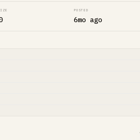
SIZE
POSTED
0
6mo ago