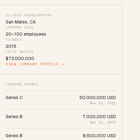
ALLUXIO HEADQUARTERS
San Mateo
,
CA
COMPANY SIZE
20
–
100
employees
FOUNDED
2015
TOTAL RAISED
$73,000,000
VIEW COMPANY PROFILE ↗
FUNDING ROUNDS
Series C
50,000,000 USD
Nov 15, 2021
Series B
7,000,000 USD
Apr 15, 2020
Series B
8,500,000 USD