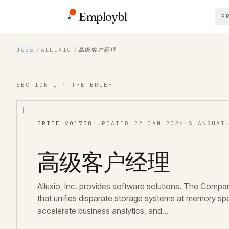
Employbl
P
Back to Jobs
Jobs
ALLUXIO
高级客户经理
SECTION I · THE BRIEF
BRIEF #
01738
·
UPDATED
22 JAN 2026
·
SHANGHAI
高级客户经理
Alluxio, Inc. provides software solutions. The Comp
that unifies disparate storage systems at memory spe
accelerate business analytics, and…