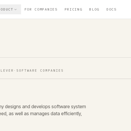
RODUCT
FOR COMPANIES
PRICING
BLOG
DOCS
·
LEVER
·
SOFTWARE COMPANIES
any designs and develops software system
ed, as well as manages data efficiently,