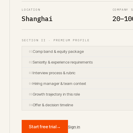
LOCATION
COMPANY 
Shanghai
20–10
SECTION II · PREMIUM PROFILE
Comp band & equity package
01
Seniority & experience requirements
02
Interview process & rubric
03
Hiring manager & team context
04
Growth trajectory in this role
05
Offer & decision timeline
06
Start free trial
→
Sign in