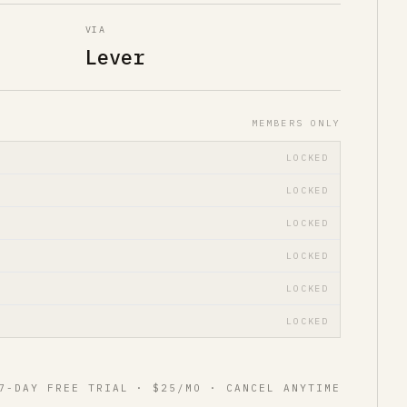
VIA
Lever
MEMBERS ONLY
LOCKED
LOCKED
LOCKED
LOCKED
LOCKED
LOCKED
7-DAY FREE TRIAL · $25/MO · CANCEL ANYTIME